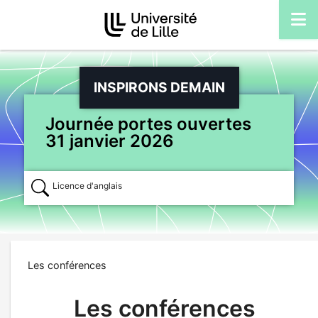
Accéder au menu principal
Accéder au contenu
M
INSPIRONS DEMAIN
Journée portes ouvertes
31 janvier 2026
Licence d'anglais
Chercher
Les conférences
Les conférences